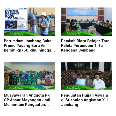
Piatu
Mufakat
Perumdam Jombang Buka
Pemkab Blora Belajar Tata
Promo Pasang Baru Air
Kelola Perumdam Tirta
Bersih Rp750 Ribu hingga
Kencana Jombang
30 Juni 2026
Musyawarah Anggota PR
Penguatan Hujjah Aswaja
GP Ansor Mayangan Jadi
di Susbalan Angkatan XLI
Momentum Penguatan
Jombang
Kaderisasi dan
Kebersamaan