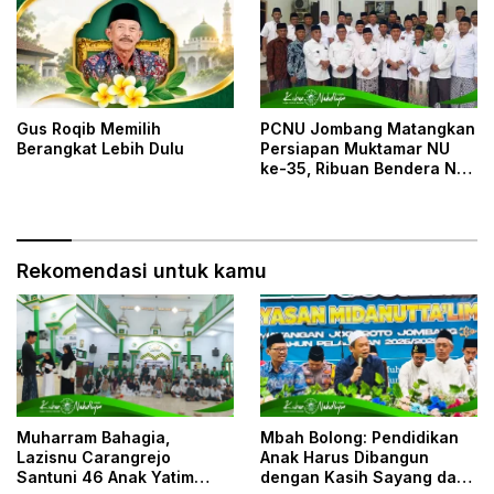
Gus Roqib Memilih
PCNU Jombang Matangkan
Berangkat Lebih Dulu
Persiapan Muktamar NU
ke-35, Ribuan Bendera NU
dan Posko Pelayanan Siap
Sambut Muktamirin
Rekomendasi untuk kamu
Muharram Bahagia,
Mbah Bolong: Pendidikan
Lazisnu Carangrejo
Anak Harus Dibangun
Santuni 46 Anak Yatim
dengan Kasih Sayang dan