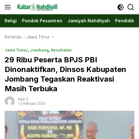
Langsung
ke
konten
Religi
Pondok Pesantren
Jamiyah Nahdliyah
Pendidika
Beranda
Jawa Timur
Jawa Timur
,
Jombang
,
Kesehatan
29 Ribu Peserta BPJS PBI
Dinonaktifkan, Dinsos Kabupaten
Jombang Tegaskan Reaktivasi
Masih Terbuka
Hadi S
13 Februari 2026