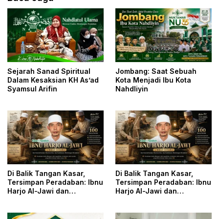
Sejarah Sanad Spiritual
Jombang: Saat Sebuah
Dalam Kesaksian KH As’ad
Kota Menjadi Ibu Kota
Syamsul Arifin
Nahdliyin
Di Balik Tangan Kasar,
Di Balik Tangan Kasar,
Tersimpan Peradaban: Ibnu
Tersimpan Peradaban: Ibnu
Harjo Al-Jawi dan
Harjo Al-Jawi dan
Kesunyian yang
Kesunyian yang
Menyelamatkan Khazanah
Menyelamatkan Khazanah
Islam
Islam