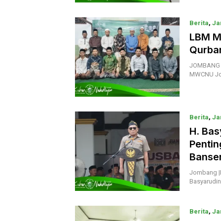
Berita
,
Ja
LBM MW
Qurba
JOMBANG | 
MWCNU Jog
Berita
,
Ja
Mei 2026
H. Bas
Pentin
Banse
Jombang |K
Basyarudin
Berita
,
Ja