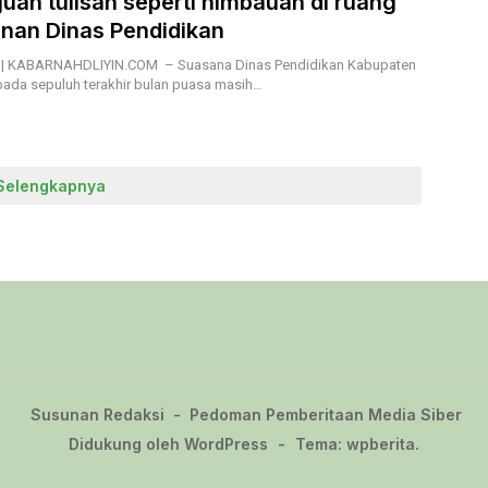
juan tulisan seperti himbauan di ruang
nan Dinas Pendidikan
 KABARNAHDLIYIN.COM – Suasana Dinas Pendidikan Kabupaten
da sepuluh terakhir bulan puasa masih…
Selengkapnya
Susunan Redaksi
Pedoman Pemberitaan Media Siber
Didukung oleh WordPress
-
Tema: wpberita.