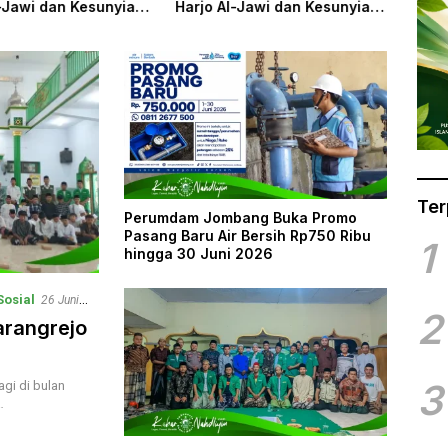
l-Jawi dan Kesunyian
Harjo Al-Jawi dan Kesunyian
nyelamatkan
yang Menyelamatkan
h Islam
Khazanah Islam
Ter
Perumdam Jombang Buka Promo
Pasang Baru Air Bersih Rp750 Ribu
1
hingga 30 Juni 2026
Sosial
26 Juni
2
arangrejo
3
gi di bulan
…