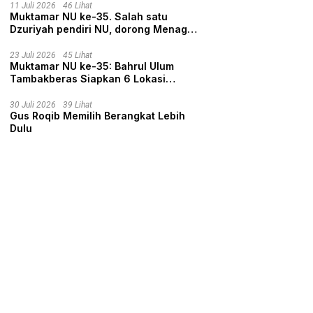
11 Juli 2026
46 Lihat
Muktamar NU ke-35. Salah satu
Dzuriyah pendiri NU, dorong Menag
nyalon Ketua Umum PBNU
23 Juli 2026
45 Lihat
Muktamar NU ke-35: Bahrul Ulum
Tambakberas Siapkan 6 Lokasi
Penginapan untuk 3.190 Peserta
30 Juli 2026
39 Lihat
Gus Roqib Memilih Berangkat Lebih
Dulu