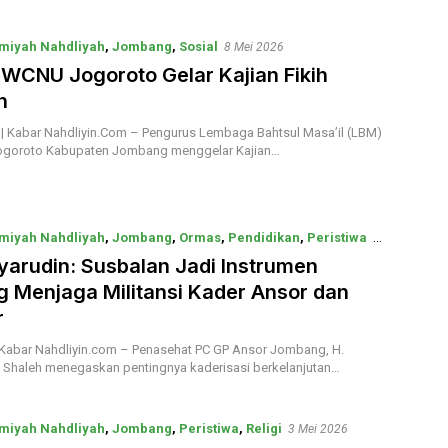
miyah Nahdliyah
,
Jombang
,
Sosial
8 Mei 2026
CNU Jogoroto Gelar Kajian Fikih
n
Kabar Nahdliyin.Com – Pengurus Lembaga Bahtsul Masa’il (LBM)
oroto Kabupaten Jombang menggelar Kajian…
miyah Nahdliyah
,
Jombang
,
Ormas
,
Pendidikan
,
Peristiwa
8
yarudin: Susbalan Jadi Instrumen
g Menjaga Militansi Kader Ansor dan
r
abar Nahdliyin.com – Penasehat PC GP Ansor Jombang, H.
 Shaleh menegaskan pentingnya kaderisasi berkelanjutan…
miyah Nahdliyah
,
Jombang
,
Peristiwa
,
Religi
3 Mei 2026