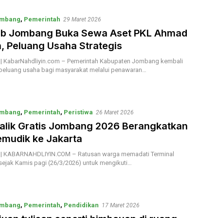
mbang
,
Pemerintah
29 Maret 2026
b Jombang Buka Sewa Aset PKL Ahmad
, Peluang Usaha Strategis
 KabarNahdliyin.com – Pemerintah Kabupaten Jombang kembali
eluang usaha bagi masyarakat melalui penawaran…
mbang
,
Pemerintah
,
Peristiwa
26 Maret 2026
alik Gratis Jombang 2026 Berangkatkan
mudik ke Jakarta
 KABARNAHDLIYIN.COM – Ratusan warga memadati Terminal
sejak Kamis pagi (26/3/2026) untuk mengikuti…
mbang
,
Pemerintah
,
Pendidikan
17 Maret 2026