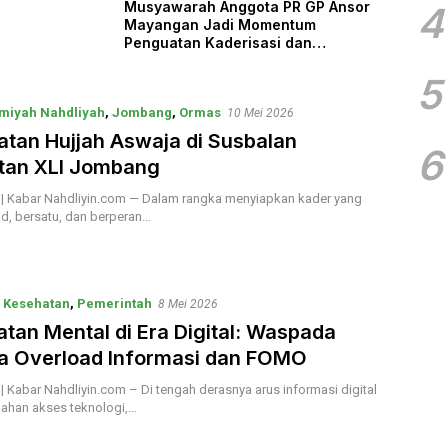
Musyawarah Anggota PR GP Ansor
4
Mayangan Jadi Momentum
Penguatan Kaderisasi dan
Kebersamaan
5
miyah Nahdliyah
,
Jombang
,
Ormas
10 Mei 2026
tan Hujjah Aswaja di Susbalan
6
tan XLI Jombang
 Kabar Nahdliyin.com — Dalam rangka menyiapkan kader yang
lid, bersatu, dan berperan…
,
Kesehatan
,
Pemerintah
8 Mei 2026
tan Mental di Era Digital: Waspada
a Overload Informasi dan FOMO
Kabar Nahdliyin.com – Di tengah derasnya arus informasi digital
ahan akses teknologi,…