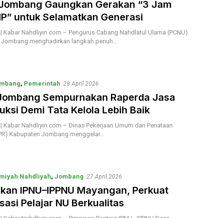
Jombang Gaungkan Gerakan “3 Jam
P” untuk Selamatkan Generasi
 Kabar Nahdliyin.com – Pengurus Cabang Nahdlatul Ulama (PCNU)
 Jombang menghadirkan langkah penuh…
mbang
,
Pemerintah
28 April 2026
Jombang Sempurnakan Raperda Jasa
uksi Demi Tata Kelola Lebih Baik
 Kabar Nahdliyin.com – Dinas Pekerjaan Umum dan Penataan
PR) Kabupaten Jombang menggelar…
miyah Nahdliyah
,
Jombang
27 April 2026
ikan IPNU–IPPNU Mayangan, Perkuat
sasi Pelajar NU Berkualitas