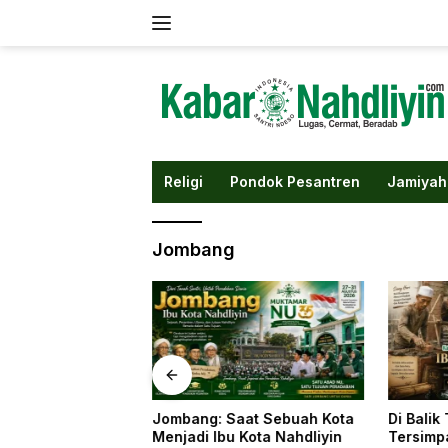
Langsung
ke
konten
Religi
Pondok Pesantren
Jamiyah
Jombang
ad Spiritual
Jombang: Saat Sebuah Kota
Di Balik
ksian KH As’ad
Menjadi Ibu Kota Nahdliyin
Tersimp