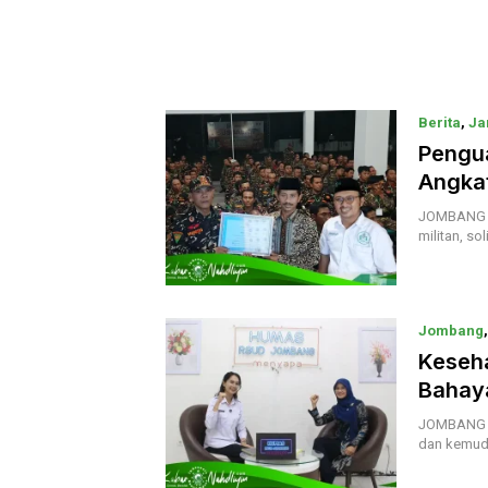
Berita
,
Ja
Pengua
Angka
JOMBANG |
militan, so
Jombang
Keseha
Bahay
JOMBANG | 
dan kemud