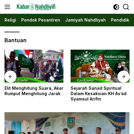
Langsung
ke
konten
Religi
Pondok Pesantren
Jamiyah Nahdliyah
Pendidika
Bantuan
a, Akar
Sejarah Sanad Spiritual
Jombang: Saat Sebu
Jarak
Dalam Kesaksian KH As’ad
Kota Menjadi Ibu Kot
Syamsul Arifin
Nahdliyin