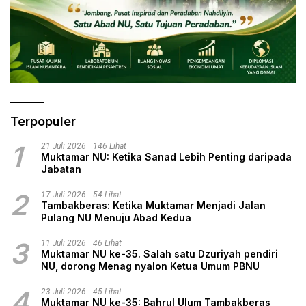
Terpopuler
1
21 Juli 2026
146 Lihat
Muktamar NU: Ketika Sanad Lebih Penting daripada
Jabatan
2
17 Juli 2026
54 Lihat
Tambakberas: Ketika Muktamar Menjadi Jalan
Pulang NU Menuju Abad Kedua
3
11 Juli 2026
46 Lihat
Muktamar NU ke-35. Salah satu Dzuriyah pendiri
NU, dorong Menag nyalon Ketua Umum PBNU
4
23 Juli 2026
45 Lihat
Muktamar NU ke-35: Bahrul Ulum Tambakberas