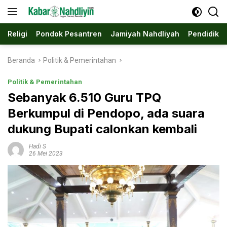
Langsung
ke
konten
Religi
Pondok Pesantren
Jamiyah Nahdliyah
Pendidika
Beranda
Politik & Pemerintahan
Politik & Pemerintahan
Sebanyak 6.510 Guru TPQ
Berkumpul di Pendopo, ada suara
dukung Bupati calonkan kembali
Hadi S
26 Mei 2023