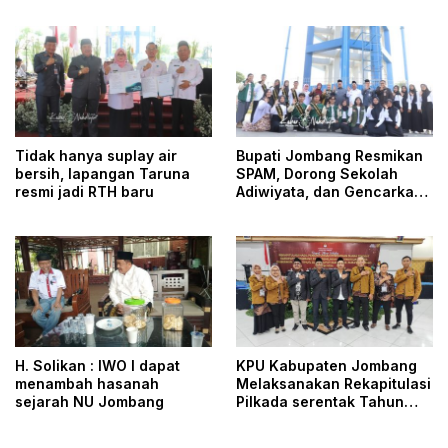
Tidak hanya suplay air
Bupati Jombang Resmikan
bersih, lapangan Taruna
SPAM, Dorong Sekolah
resmi jadi RTH baru
Adiwiyata, dan Gencarkan
Perlindungan Pekerja
H. Solikan : IWO I dapat
KPU Kabupaten Jombang
menambah hasanah
Melaksanakan Rekapitulasi
sejarah NU Jombang
Pilkada serentak Tahun
2024 hanya dalam waktu
Sehari