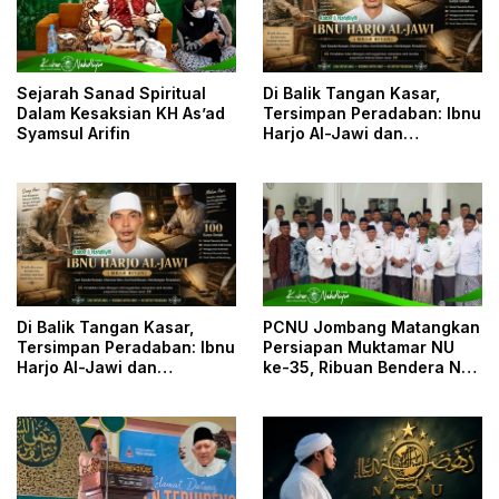
Sejarah Sanad Spiritual
Di Balik Tangan Kasar,
Dalam Kesaksian KH As’ad
Tersimpan Peradaban: Ibnu
Syamsul Arifin
Harjo Al-Jawi dan
Kesunyian yang
Menyelamatkan Khazanah
Islam
Di Balik Tangan Kasar,
PCNU Jombang Matangkan
Tersimpan Peradaban: Ibnu
Persiapan Muktamar NU
Harjo Al-Jawi dan
ke-35, Ribuan Bendera NU
Kesunyian yang
dan Posko Pelayanan Siap
Menyelamatkan Khazanah
Sambut Muktamirin
Islam