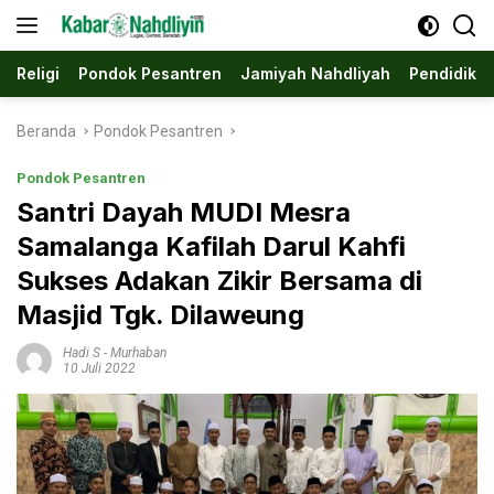
Langsung
ke
konten
Religi
Pondok Pesantren
Jamiyah Nahdliyah
Pendidika
Beranda
Pondok Pesantren
Pondok Pesantren
Santri Dayah MUDI Mesra
Samalanga Kafilah Darul Kahfi
Sukses Adakan Zikir Bersama di
Masjid Tgk. Dilaweung
Hadi S
-
Murhaban
10 Juli 2022