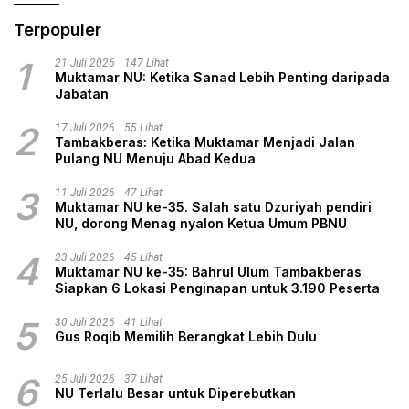
Terpopuler
1
21 Juli 2026
147 Lihat
Muktamar NU: Ketika Sanad Lebih Penting daripada
Jabatan
2
17 Juli 2026
55 Lihat
Tambakberas: Ketika Muktamar Menjadi Jalan
Pulang NU Menuju Abad Kedua
3
11 Juli 2026
47 Lihat
Muktamar NU ke-35. Salah satu Dzuriyah pendiri
NU, dorong Menag nyalon Ketua Umum PBNU
4
23 Juli 2026
45 Lihat
Muktamar NU ke-35: Bahrul Ulum Tambakberas
Siapkan 6 Lokasi Penginapan untuk 3.190 Peserta
5
30 Juli 2026
41 Lihat
Gus Roqib Memilih Berangkat Lebih Dulu
6
25 Juli 2026
37 Lihat
NU Terlalu Besar untuk Diperebutkan