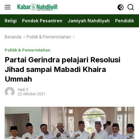
Langsung
ke
konten
Religi
Pondok Pesantren
Jamiyah Nahdliyah
Pendidika
Beranda
Politik & Pemerintahan
Politik & Pemerintahan
Partai Gerindra pelajari Resolusi
Jihad sampai Mabadi Khaira
Ummah
Hadi S
22 Oktober 2021