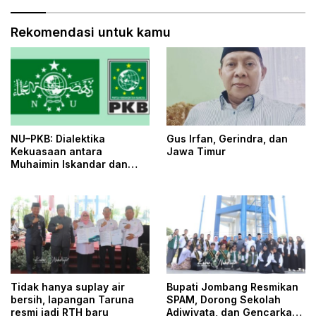
Rekomendasi untuk kamu
NU–PKB: Dialektika
Gus Irfan, Gerindra, dan
Kekuasaan antara
Jawa Timur
Muhaimin Iskandar dan
Yahya Cholil Staquf
Tidak hanya suplay air
Bupati Jombang Resmikan
bersih, lapangan Taruna
SPAM, Dorong Sekolah
resmi jadi RTH baru
Adiwiyata, dan Gencarkan