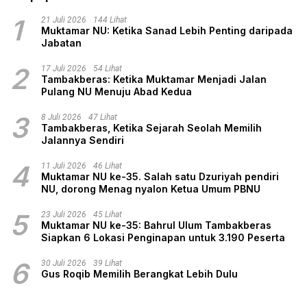
1
21 Juli 2026
144 Lihat
Muktamar NU: Ketika Sanad Lebih Penting daripada
Jabatan
2
17 Juli 2026
54 Lihat
Tambakberas: Ketika Muktamar Menjadi Jalan
Pulang NU Menuju Abad Kedua
3
8 Juli 2026
47 Lihat
Tambakberas, Ketika Sejarah Seolah Memilih
Jalannya Sendiri
4
11 Juli 2026
46 Lihat
Muktamar NU ke-35. Salah satu Dzuriyah pendiri
NU, dorong Menag nyalon Ketua Umum PBNU
5
23 Juli 2026
45 Lihat
Muktamar NU ke-35: Bahrul Ulum Tambakberas
Siapkan 6 Lokasi Penginapan untuk 3.190 Peserta
6
30 Juli 2026
39 Lihat
Gus Roqib Memilih Berangkat Lebih Dulu