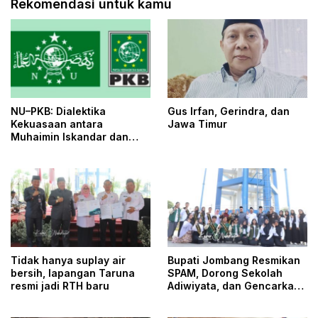
Rekomendasi untuk kamu
NU–PKB: Dialektika
Gus Irfan, Gerindra, dan
Kekuasaan antara
Jawa Timur
Muhaimin Iskandar dan
Yahya Cholil Staquf
Tidak hanya suplay air
Bupati Jombang Resmikan
bersih, lapangan Taruna
SPAM, Dorong Sekolah
resmi jadi RTH baru
Adiwiyata, dan Gencarkan
Perlindungan Pekerja