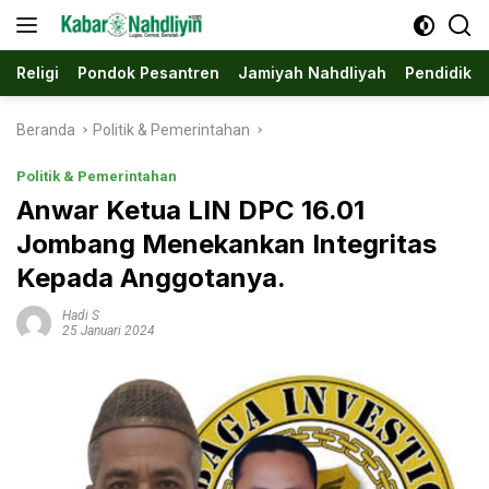
Langsung
ke
konten
Religi
Pondok Pesantren
Jamiyah Nahdliyah
Pendidika
Beranda
Politik & Pemerintahan
Politik & Pemerintahan
Anwar Ketua LIN DPC 16.01
Jombang Menekankan Integritas
Kepada Anggotanya.
Hadi S
25 Januari 2024