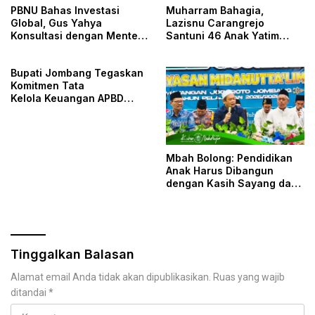
PBNU Bahas Investasi
Muharram Bahagia,
Global, Gus Yahya
Lazisnu Carangrejo
Konsultasi dengan Menteri
Santuni 46 Anak Yatim
Keuangan
Piatu
Bupati Jombang Tegaskan
Komitmen Tata
Kelola Keuangan APBD
Transparan
Mbah Bolong: Pendidikan
Anak Harus Dibangun
dengan Kasih Sayang dan
Mufakat
Tinggalkan Balasan
Alamat email Anda tidak akan dipublikasikan.
Ruas yang wajib
ditandai
*