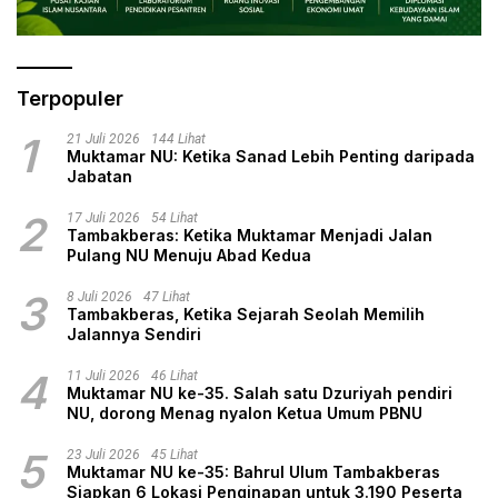
Terpopuler
1
21 Juli 2026
144 Lihat
Muktamar NU: Ketika Sanad Lebih Penting daripada
Jabatan
2
17 Juli 2026
54 Lihat
Tambakberas: Ketika Muktamar Menjadi Jalan
Pulang NU Menuju Abad Kedua
3
8 Juli 2026
47 Lihat
Tambakberas, Ketika Sejarah Seolah Memilih
Jalannya Sendiri
4
11 Juli 2026
46 Lihat
Muktamar NU ke-35. Salah satu Dzuriyah pendiri
NU, dorong Menag nyalon Ketua Umum PBNU
5
23 Juli 2026
45 Lihat
Muktamar NU ke-35: Bahrul Ulum Tambakberas
Siapkan 6 Lokasi Penginapan untuk 3.190 Peserta