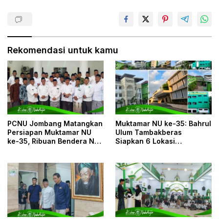
Rekomendasi untuk kamu
PCNU Jombang Matangkan
Muktamar NU ke-35: Bahrul
Persiapan Muktamar NU
Ulum Tambakberas
ke-35, Ribuan Bendera NU
Siapkan 6 Lokasi
dan Posko Pelayanan Siap
Penginapan untuk 3.190
Sambut Muktamirin
Peserta