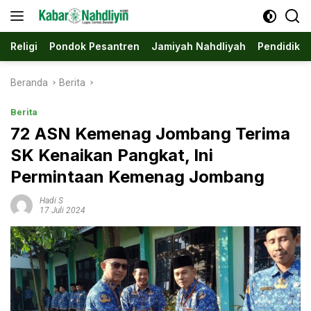
Langsung
ke
konten
Religi
Pondok Pesantren
Jamiyah Nahdliyah
Pendidika
Beranda
Berita
Berita
72 ASN Kemenag Jombang Terima
SK Kenaikan Pangkat, Ini
Permintaan Kemenag Jombang
Hadi S
17 Juli 2024