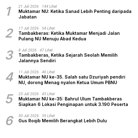
1
21 Juli 2026
144 Lihat
Muktamar NU: Ketika Sanad Lebih Penting daripada
Jabatan
2
17 Juli 2026
54 Lihat
Tambakberas: Ketika Muktamar Menjadi Jalan
Pulang NU Menuju Abad Kedua
3
8 Juli 2026
47 Lihat
Tambakberas, Ketika Sejarah Seolah Memilih
Jalannya Sendiri
4
11 Juli 2026
46 Lihat
Muktamar NU ke-35. Salah satu Dzuriyah pendiri
NU, dorong Menag nyalon Ketua Umum PBNU
5
23 Juli 2026
45 Lihat
Muktamar NU ke-35: Bahrul Ulum Tambakberas
Siapkan 6 Lokasi Penginapan untuk 3.190 Peserta
6
30 Juli 2026
39 Lihat
Gus Roqib Memilih Berangkat Lebih Dulu