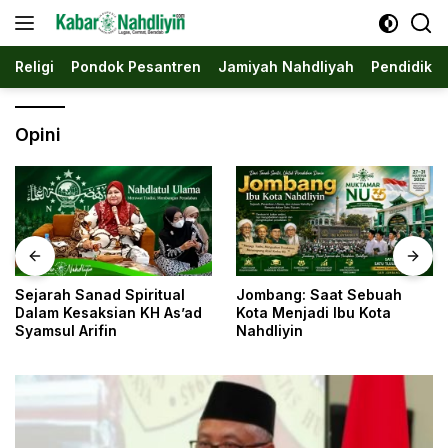
Langsung
ke
konten
Religi
Pondok Pesantren
Jamiyah Nahdliyah
Pendidika
Opini
Jombang: Saat Sebuah
Di Balik Tangan Kasar,
d
Kota Menjadi Ibu Kota
Tersimpan Peradaban: Ibn
Nahdliyin
Harjo Al-Jawi dan
Kesunyian yang
Menyelamatkan Khazana
Islam