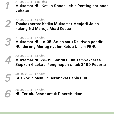
1
21 Juli 2026
146 Lihat
Muktamar NU: Ketika Sanad Lebih Penting daripada
Jabatan
2
17 Juli 2026
54 Lihat
Tambakberas: Ketika Muktamar Menjadi Jalan
Pulang NU Menuju Abad Kedua
3
11 Juli 2026
47 Lihat
Muktamar NU ke-35. Salah satu Dzuriyah pendiri
NU, dorong Menag nyalon Ketua Umum PBNU
4
23 Juli 2026
45 Lihat
Muktamar NU ke-35: Bahrul Ulum Tambakberas
Siapkan 6 Lokasi Penginapan untuk 3.190 Peserta
5
30 Juli 2026
41 Lihat
Gus Roqib Memilih Berangkat Lebih Dulu
6
25 Juli 2026
37 Lihat
NU Terlalu Besar untuk Diperebutkan