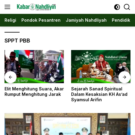
Langsung
ke
konten
Religi
Pondok Pesantren
Jamiyah Nahdliyah
Pendidika
SPPT PBB
ung Suara, Akar
Sejarah Sanad Spiritual
Jombang: Sa
ghitung Jarak
Dalam Kesaksian KH As’ad
Kota Menjadi
Syamsul Arifin
Nahdliyin