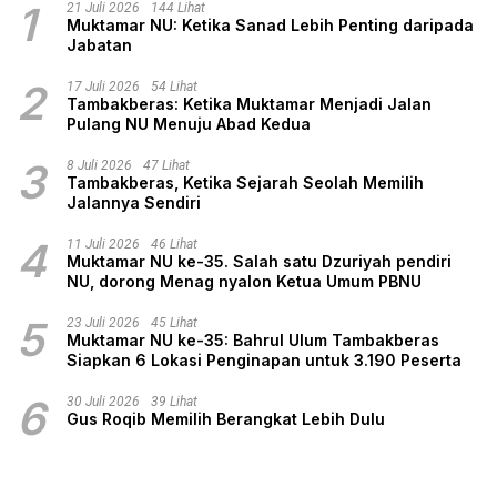
1
21 Juli 2026
144 Lihat
Muktamar NU: Ketika Sanad Lebih Penting daripada
Jabatan
2
17 Juli 2026
54 Lihat
Tambakberas: Ketika Muktamar Menjadi Jalan
Pulang NU Menuju Abad Kedua
3
8 Juli 2026
47 Lihat
Tambakberas, Ketika Sejarah Seolah Memilih
Jalannya Sendiri
4
11 Juli 2026
46 Lihat
Muktamar NU ke-35. Salah satu Dzuriyah pendiri
NU, dorong Menag nyalon Ketua Umum PBNU
5
23 Juli 2026
45 Lihat
Muktamar NU ke-35: Bahrul Ulum Tambakberas
Siapkan 6 Lokasi Penginapan untuk 3.190 Peserta
6
30 Juli 2026
39 Lihat
Gus Roqib Memilih Berangkat Lebih Dulu