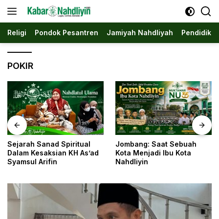
Langsung
ke
konten
Religi
Pondok Pesantren
Jamiyah Nahdliyah
Pendidika
POKIR
Jombang: Saat Sebuah
Di Balik Tangan Kasar,
Kota Menjadi Ibu Kota
Tersimpan Peradaban: Ibnu
Nahdliyin
Harjo Al-Jawi dan
Kesunyian yang
Menyelamatkan Khazanah
Islam