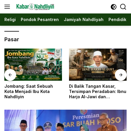
Langsung
ke
konten
Religi
Pondok Pesantren
Jamiyah Nahdliyah
Pendidika
Pasar
Jombang: Saat Sebuah
Di Balik Tangan Kasar,
Kota Menjadi Ibu Kota
Tersimpan Peradaban: Ibnu
Nahdliyin
Harjo Al-Jawi dan
Kesunyian yang
Menyelamatkan Khazanah
Islam