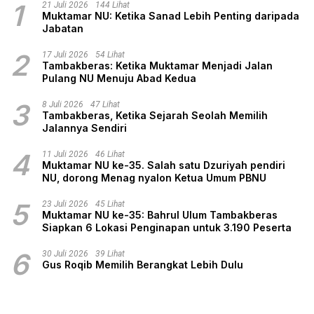
1
21 Juli 2026
144 Lihat
Muktamar NU: Ketika Sanad Lebih Penting daripada
Jabatan
2
17 Juli 2026
54 Lihat
Tambakberas: Ketika Muktamar Menjadi Jalan
Pulang NU Menuju Abad Kedua
3
8 Juli 2026
47 Lihat
Tambakberas, Ketika Sejarah Seolah Memilih
Jalannya Sendiri
4
11 Juli 2026
46 Lihat
Muktamar NU ke-35. Salah satu Dzuriyah pendiri
NU, dorong Menag nyalon Ketua Umum PBNU
5
23 Juli 2026
45 Lihat
Muktamar NU ke-35: Bahrul Ulum Tambakberas
Siapkan 6 Lokasi Penginapan untuk 3.190 Peserta
6
30 Juli 2026
39 Lihat
Gus Roqib Memilih Berangkat Lebih Dulu