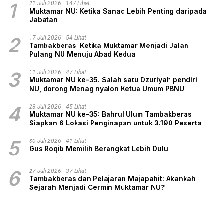
1
21 Juli 2026
147 Lihat
Muktamar NU: Ketika Sanad Lebih Penting daripada
Jabatan
2
17 Juli 2026
54 Lihat
Tambakberas: Ketika Muktamar Menjadi Jalan
Pulang NU Menuju Abad Kedua
3
11 Juli 2026
47 Lihat
Muktamar NU ke-35. Salah satu Dzuriyah pendiri
NU, dorong Menag nyalon Ketua Umum PBNU
4
23 Juli 2026
45 Lihat
Muktamar NU ke-35: Bahrul Ulum Tambakberas
Siapkan 6 Lokasi Penginapan untuk 3.190 Peserta
5
30 Juli 2026
41 Lihat
Gus Roqib Memilih Berangkat Lebih Dulu
6
27 Juli 2026
37 Lihat
Tambakberas dan Pelajaran Majapahit: Akankah
Sejarah Menjadi Cermin Muktamar NU?