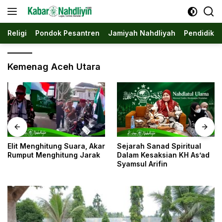
Langsung
ke
konten
Religi
Pondok Pesantren
Jamiyah Nahdliyah
Pendidika
Kemenag Aceh Utara
Elit Menghitung Suara, Akar
Sejarah Sanad Spiritual
Rumput Menghitung Jarak
Dalam Kesaksian KH As’ad
Syamsul Arifin