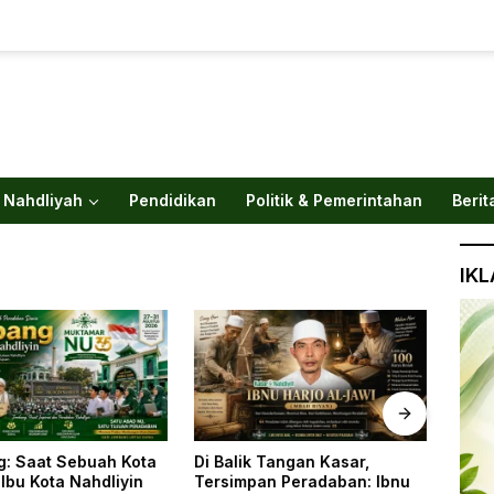
 Nahdliyah
Pendidikan
Politik & Pemerintahan
Berit
IK
 Tangan Kasar,
Di Balik Tangan Kasar,
Gus 
an Peradaban: Ibnu
Tersimpan Peradaban: Ibnu
Lebi