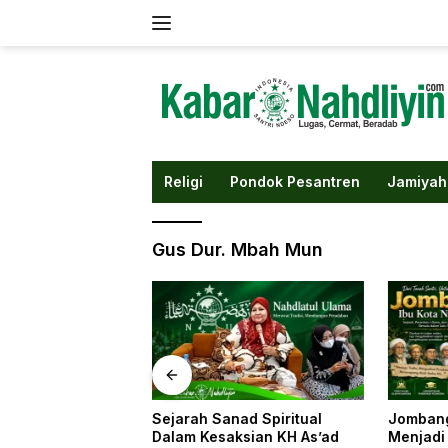
Langsung
ke
konten
Religi
Pondok Pesantren
Jamiyah
Gus Dur. Mbah Mun
ad Spiritual
Jombang: Saat Sebuah Kota
Di Balik
ksian KH As’ad
Menjadi Ibu Kota Nahdliyin
Tersimp