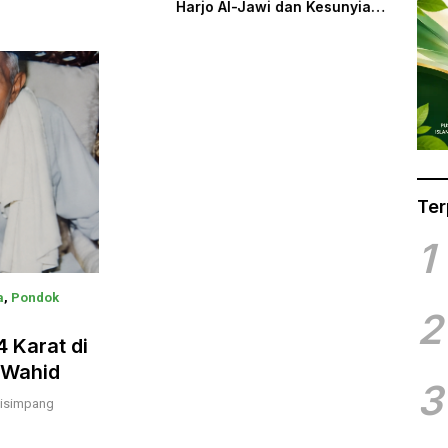
l-Jawi dan Kesunyian
Harjo Al-Jawi dan Kesunyian
nyelamatkan
yang Menyelamatkan
h Islam
Khazanah Islam
Ter
1
a
,
Pondok
2
 Karat di
 Wahid
3
Disimpang