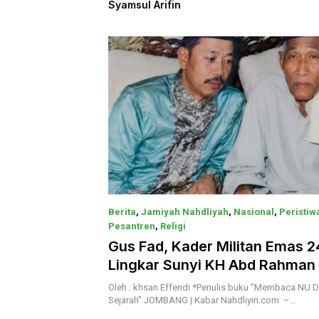
fin
Harjo A
yang Me
Khazana
Berita
,
Jamiyah Nahdliyah
,
Nasional
,
Peristiw
Pesantren
,
Religi
10 Mei 2026
Gus Fad, Kader Militan Emas 24
Lingkar Sunyi KH Abd Rahman
Oleh : khsan Effendi *Penulis buku “Membaca NU 
Sejarah” JOMBANG | Kabar Nahdliyin.com –…