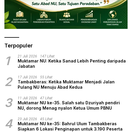
Terpopuler
1
21 Juli 2026
147 Lihat
Muktamar NU: Ketika Sanad Lebih Penting daripada
Jabatan
2
17 Juli 2026
55 Lihat
Tambakberas: Ketika Muktamar Menjadi Jalan
Pulang NU Menuju Abad Kedua
3
11 Juli 2026
47 Lihat
Muktamar NU ke-35. Salah satu Dzuriyah pendiri
NU, dorong Menag nyalon Ketua Umum PBNU
4
23 Juli 2026
45 Lihat
Muktamar NU ke-35: Bahrul Ulum Tambakberas
Siapkan 6 Lokasi Penginapan untuk 3.190 Peserta