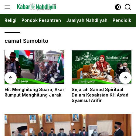
Langsung
ke
konten
Religi
Pondok Pesantren
Jamiyah Nahdliyah
Pendidika
camat Sumobito
Elit Menghitung Suara, Akar
Sejarah Sanad Spiritual
Rumput Menghitung Jarak
Dalam Kesaksian KH As’ad
Syamsul Arifin