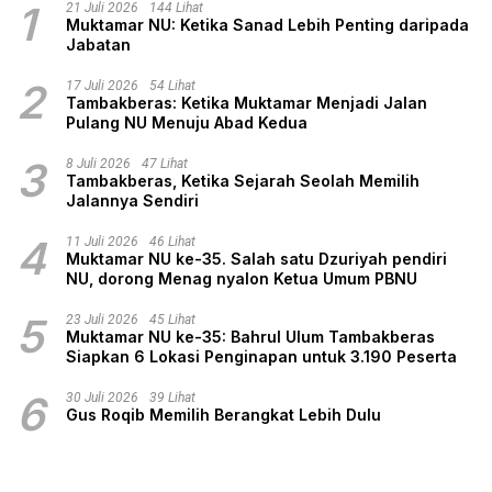
1
21 Juli 2026
144 Lihat
Muktamar NU: Ketika Sanad Lebih Penting daripada
Jabatan
2
17 Juli 2026
54 Lihat
Tambakberas: Ketika Muktamar Menjadi Jalan
Pulang NU Menuju Abad Kedua
3
8 Juli 2026
47 Lihat
Tambakberas, Ketika Sejarah Seolah Memilih
Jalannya Sendiri
4
11 Juli 2026
46 Lihat
Muktamar NU ke-35. Salah satu Dzuriyah pendiri
NU, dorong Menag nyalon Ketua Umum PBNU
5
23 Juli 2026
45 Lihat
Muktamar NU ke-35: Bahrul Ulum Tambakberas
Siapkan 6 Lokasi Penginapan untuk 3.190 Peserta
6
30 Juli 2026
39 Lihat
Gus Roqib Memilih Berangkat Lebih Dulu