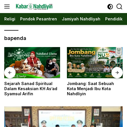
Langsung
ke
konten
Religi
Pondok Pesantren
Jamiyah Nahdliyah
Pendidika
bapenda
Jombang: Saat Sebuah
Di Balik Tangan Kasar,
d
Kota Menjadi Ibu Kota
Tersimpan Peradaban: Ibn
Nahdliyin
Harjo Al-Jawi dan
Kesunyian yang
Menyelamatkan Khazana
Islam