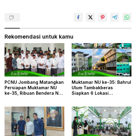
Rekomendasi untuk kamu
PCNU Jombang Matangkan
Muktamar NU ke-35: Bahrul
Persiapan Muktamar NU
Ulum Tambakberas
ke-35, Ribuan Bendera NU
Siapkan 6 Lokasi
dan Posko Pelayanan Siap
Penginapan untuk 3.190
Sambut Muktamirin
Peserta