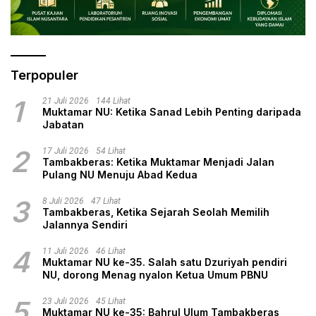
Terpopuler
1
21 Juli 2026
144 Lihat
Muktamar NU: Ketika Sanad Lebih Penting daripada
Jabatan
2
17 Juli 2026
54 Lihat
Tambakberas: Ketika Muktamar Menjadi Jalan
Pulang NU Menuju Abad Kedua
3
8 Juli 2026
47 Lihat
Tambakberas, Ketika Sejarah Seolah Memilih
Jalannya Sendiri
4
11 Juli 2026
46 Lihat
Muktamar NU ke-35. Salah satu Dzuriyah pendiri
NU, dorong Menag nyalon Ketua Umum PBNU
5
23 Juli 2026
45 Lihat
Muktamar NU ke-35: Bahrul Ulum Tambakberas