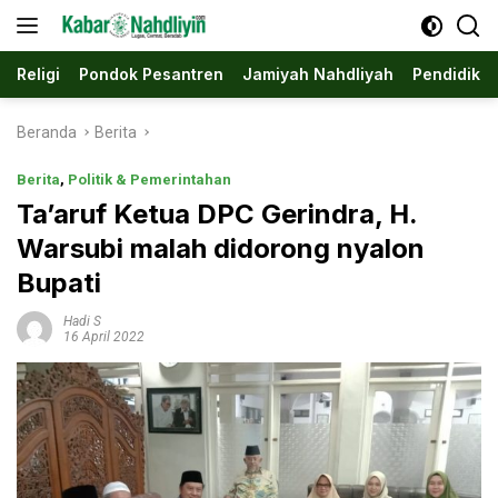
Langsung
ke
konten
Religi
Pondok Pesantren
Jamiyah Nahdliyah
Pendidika
Beranda
Berita
Berita
,
Politik & Pemerintahan
Ta’aruf Ketua DPC Gerindra, H.
Warsubi malah didorong nyalon
Bupati
Hadi S
16 April 2022