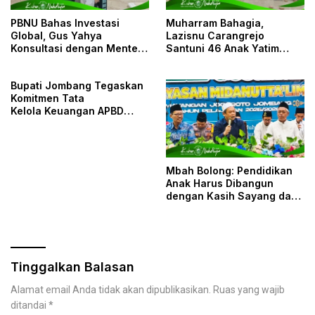
PBNU Bahas Investasi
Muharram Bahagia,
Global, Gus Yahya
Lazisnu Carangrejo
Konsultasi dengan Menteri
Santuni 46 Anak Yatim
Keuangan
Piatu
Bupati Jombang Tegaskan
Komitmen Tata
Kelola Keuangan APBD
Transparan
Mbah Bolong: Pendidikan
Anak Harus Dibangun
dengan Kasih Sayang dan
Mufakat
Tinggalkan Balasan
Alamat email Anda tidak akan dipublikasikan.
Ruas yang wajib
ditandai
*