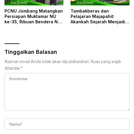
PCNU Jombang Matangkan
Tambakberas dan
Persiapan Muktamar NU
Pelajaran Majapahit:
ke-35, Ribuan Bendera NU
Akankah Sejarah Menjadi
dan Posko Pelayanan Siap
Cermin Muktamar NU?
Sambut Muktamirin
Tinggalkan Balasan
Alamat email Anda tidak akan dipublikasikan.
Ruas yang wajib
ditandai
*