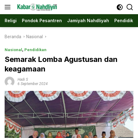
Langsung
ke
konten
Religi
Pondok Pesantren
Jamiyah Nahdliyah
Pendidika
Beranda
Nasional
Nasional
,
Pendidikan
Semarak Lomba Agustusan dan
keagamaan
Hadi S
6 September 2024