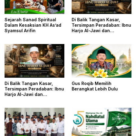
Sejarah Sanad Spiritual
Di Balik Tangan Kasar,
Dalam Kesaksian KH As’ad
Tersimpan Peradaban: Ibnu
Syamsul Arifin
Harjo Al-Jawi dan
Kesunyian yang
Menyelamatkan Khazanah
Islam
Di Balik Tangan Kasar,
Gus Roqib Memilih
Tersimpan Peradaban: Ibnu
Berangkat Lebih Dulu
Harjo Al-Jawi dan
Kesunyian yang
Menyelamatkan Khazanah
Islam