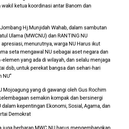
a wakil ketua koordinasi antar Banom dan
 Jombang Hj.Munjidah Wahab, dalam sambutan
datul Ulama (MWCNU) dan RANTING NU
resiasi, menurutnya, warga NU Harus ikut
ama seta mengawal NU sebagai aset negara dan
elemen yang ada di wilayah, dan selalu menjaga
tai dsb, untuk perekat bangsa dan sehari-hari
n NU”
 Mojoagung yang di gawangi oleh Gus Rochim
h kelembagaan semakin kompak dan bersinergi
alam kepentingan Ekonomi, Sosial, Agama, dan
rtai Demokrat
Saya juga berharap MWC NU harus mengembangkan