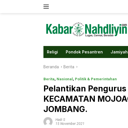
Langsung
ke
konten
Religi
Pondok Pesantren
Jamiyah
Beranda
Berita
Berita
,
Nasional
,
Politik & Pemerintahan
Pelantikan Pengur
KECAMATAN MOJOAGU
JOMBANG.
Hadi S
15 November 2021