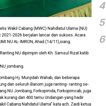
4
5
jelis Wakil Cabang (MWC) Nahdlatul Ulama (NU)
021-2026 berjalan lancar dan sukses. Acara
6
BUMI NU AL-IMRON, Ahad (14/11),siang.
anting NU dipimpin oleh Kh. Samsul Rizal katib
 NU jombang.
i Jombang Hj. Munjidah Wahab, dan beberapa
g dan seluruh Banom juga ranting- ranting se-
ang NU Jombang, Forkopimda, Forkopimcab, juga
ak kurang dari 400 tamu Undangan yang hadir
kil Cabang Nahdatul Ulama” kata ach. Zaidi ketua