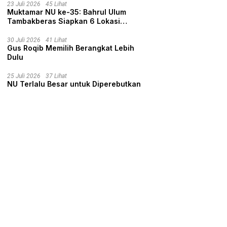
23 Juli 2026
45 Lihat
Muktamar NU ke-35: Bahrul Ulum
Tambakberas Siapkan 6 Lokasi
Penginapan untuk 3.190 Peserta
30 Juli 2026
41 Lihat
Gus Roqib Memilih Berangkat Lebih
Dulu
25 Juli 2026
37 Lihat
NU Terlalu Besar untuk Diperebutkan