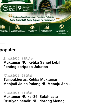
populer
21 Juli 2026
145 Lihat
Muktamar NU: Ketika Sanad Lebih
Penting daripada Jabatan
17 Juli 2026
54 Lihat
Tambakberas: Ketika Muktamar
Menjadi Jalan Pulang NU Menuju Abad
Kedua
11 Juli 2026
46 Lihat
Muktamar NU ke-35. Salah satu
Dzuriyah pendiri NU, dorong Menag
nyalon Ketua Umum PBNU