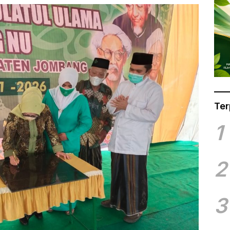
Ter
1
2
3