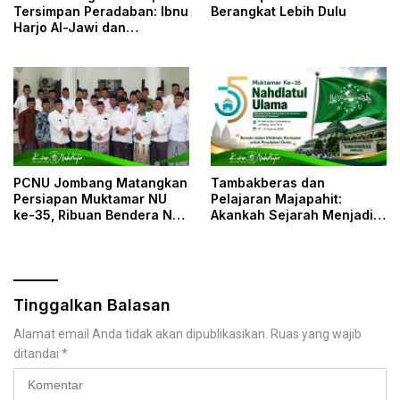
Tersimpan Peradaban: Ibnu
Berangkat Lebih Dulu
Harjo Al-Jawi dan
Kesunyian yang
Menyelamatkan Khazanah
Islam
PCNU Jombang Matangkan
Tambakberas dan
Persiapan Muktamar NU
Pelajaran Majapahit:
ke-35, Ribuan Bendera NU
Akankah Sejarah Menjadi
dan Posko Pelayanan Siap
Cermin Muktamar NU?
Sambut Muktamirin
Tinggalkan Balasan
Alamat email Anda tidak akan dipublikasikan.
Ruas yang wajib
ditandai
*