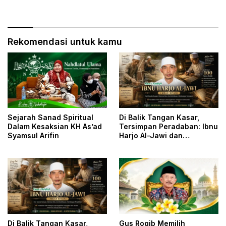
dan Posko Pelayanan Siap
Sambut Muktamirin
Rekomendasi untuk kamu
Sejarah Sanad Spiritual
Di Balik Tangan Kasar,
Dalam Kesaksian KH As’ad
Tersimpan Peradaban: Ibnu
Syamsul Arifin
Harjo Al-Jawi dan
Kesunyian yang
Menyelamatkan Khazanah
Islam
Di Balik Tangan Kasar,
Gus Roqib Memilih