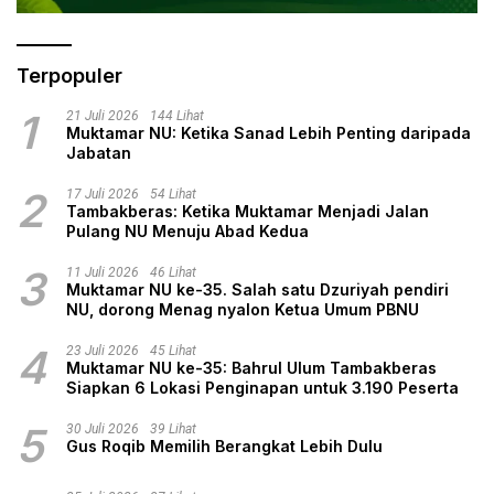
Terpopuler
1
21 Juli 2026
144 Lihat
Muktamar NU: Ketika Sanad Lebih Penting daripada
Jabatan
2
17 Juli 2026
54 Lihat
Tambakberas: Ketika Muktamar Menjadi Jalan
Pulang NU Menuju Abad Kedua
3
11 Juli 2026
46 Lihat
Muktamar NU ke-35. Salah satu Dzuriyah pendiri
NU, dorong Menag nyalon Ketua Umum PBNU
4
23 Juli 2026
45 Lihat
Muktamar NU ke-35: Bahrul Ulum Tambakberas
Siapkan 6 Lokasi Penginapan untuk 3.190 Peserta
5
30 Juli 2026
39 Lihat
Gus Roqib Memilih Berangkat Lebih Dulu