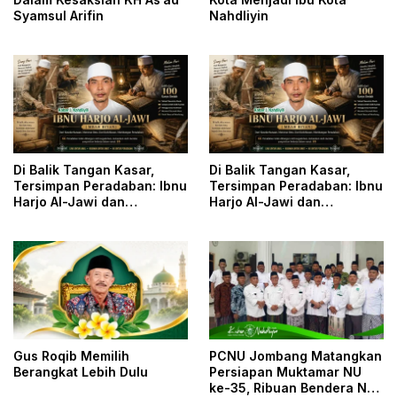
Nahdliyin
Syamsul Arifin
Di Balik Tangan Kasar,
Di Balik Tangan Kasar,
Tersimpan Peradaban: Ibnu
Tersimpan Peradaban: Ibnu
Harjo Al-Jawi dan
Harjo Al-Jawi dan
Kesunyian yang
Kesunyian yang
Menyelamatkan Khazanah
Menyelamatkan Khazanah
Islam
Islam
Gus Roqib Memilih
PCNU Jombang Matangkan
Berangkat Lebih Dulu
Persiapan Muktamar NU
ke-35, Ribuan Bendera NU