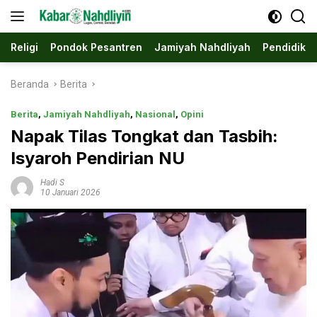
Langsung
ke
konten
Religi
Pondok Pesantren
Jamiyah Nahdliyah
Pendidika
Beranda
Berita
Berita
,
Jamiyah Nahdliyah
,
Nasional
,
Opini
Napak Tilas Tongkat dan Tasbih:
Isyaroh Pendirian NU
Hadi S
10 Januari 2026