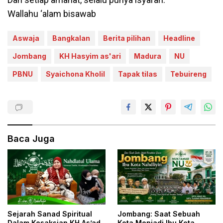
Wallahu ‘alam bisawab
Aswaja
Bangkalan
Berita pilihan
Headline
Jombang
KH Hasyim as'ari
Madura
NU
PBNU
Syaichona Kholil
Tapak tilas
Tebuireng
Baca Juga
Jombang: Saat Sebuah
Sejarah Sanad Spiritual
Kota Menjadi Ibu Kota
Dalam Kesaksian KH As’ad