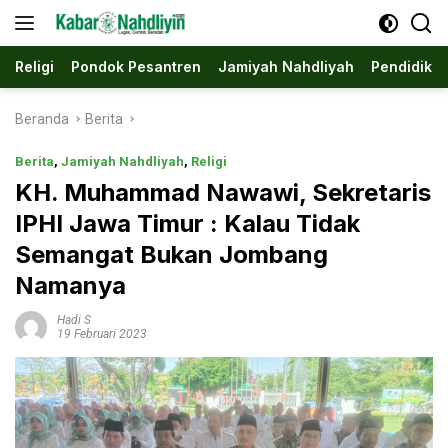
Langsung
ke
konten
Religi
Pondok Pesantren
Jamiyah Nahdliyah
Pendidika
Beranda
Berita
Berita
,
Jamiyah Nahdliyah
,
Religi
KH. Muhammad Nawawi, Sekretaris
IPHI Jawa Timur : Kalau Tidak
Semangat Bukan Jombang
Namanya
Hadi S
19 Februari 2023