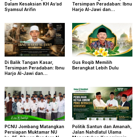
Dalam Kesaksian KH As’ad
Tersimpan Peradaban: Ibnu
Syamsul Arifin
Harjo Al-Jawi dan
Kesunyian yang
Menyelamatkan Khazanah
Islam
Di Balik Tangan Kasar,
Gus Roqib Memilih
Tersimpan Peradaban: Ibnu
Berangkat Lebih Dulu
Harjo Al-Jawi dan
Kesunyian yang
Menyelamatkan Khazanah
Islam
PCNU Jombang Matangkan
Politik Santun dan Amanah,
Persiapan Muktamar NU
Jalan Nahdlatul Ulama