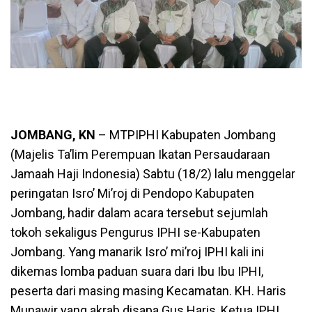
JOMBANG, KN
– MTPIPHI Kabupaten Jombang
(Majelis Ta’lim Perempuan Ikatan Persaudaraan
Jamaah Haji Indonesia) Sabtu (18/2) lalu menggelar
peringatan Isro’ Mi’roj di Pendopo Kabupaten
Jombang, hadir dalam acara tersebut sejumlah
tokoh sekaligus Pengurus IPHI se-Kabupaten
Jombang. Yang manarik Isro’ mi’roj IPHI kali ini
dikemas lomba paduan suara dari Ibu Ibu IPHI,
peserta dari masing masing Kecamatan. KH. Haris
Munawir yang akrab disapa Gus Haris, Ketua IPHI