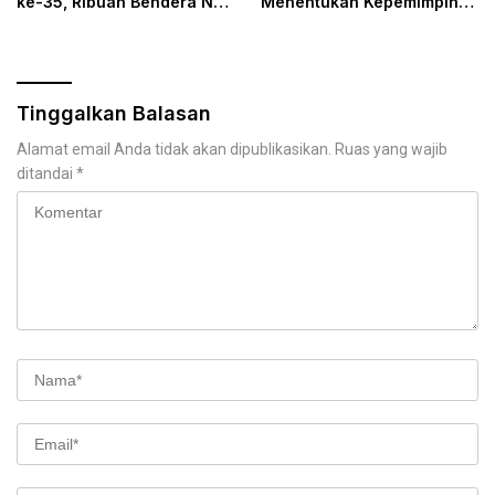
ke-35, Ribuan Bendera NU
Menentukan Kepemimpinan
dan Posko Pelayanan Siap
PBNU
Sambut Muktamirin
Tinggalkan Balasan
Alamat email Anda tidak akan dipublikasikan.
Ruas yang wajib
ditandai
*