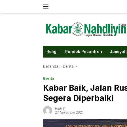
Langsung
ke
konten
Religi
Pondok Pesantren
Jamiyah
Beranda
Berita
Berita
Kabar Baik, Jalan R
Segera Diperbaiki
Hadi S
27 November 2021