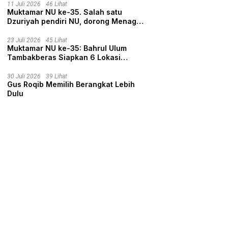
11 Juli 2026
46 Lihat
Muktamar NU ke-35. Salah satu
Dzuriyah pendiri NU, dorong Menag
nyalon Ketua Umum PBNU
23 Juli 2026
45 Lihat
Muktamar NU ke-35: Bahrul Ulum
Tambakberas Siapkan 6 Lokasi
Penginapan untuk 3.190 Peserta
30 Juli 2026
39 Lihat
Gus Roqib Memilih Berangkat Lebih
Dulu