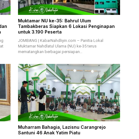
Muktamar NU ke-35: Bahrul Ulum
dan
Tambakberas Siapkan 6 Lokasi Penginapan
n
untuk 3.190 Peserta
ng
JOMBANG | KabarNahdliyin.com – Panitia Lokal
at
Muktamar Nahdlatul Ulama (NU) ke-35 terus
mematangkan berbagai persiapan…
Muharram Bahagia, Lazisnu Carangrejo
Santuni 46 Anak Yatim Piatu