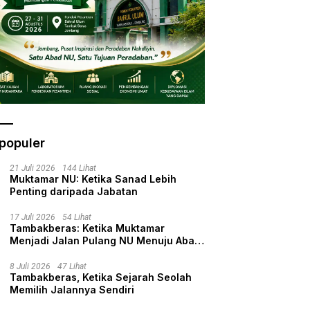
populer
21 Juli 2026
144 Lihat
Muktamar NU: Ketika Sanad Lebih
Penting daripada Jabatan
17 Juli 2026
54 Lihat
Tambakberas: Ketika Muktamar
Menjadi Jalan Pulang NU Menuju Abad
Kedua
8 Juli 2026
47 Lihat
Tambakberas, Ketika Sejarah Seolah
Memilih Jalannya Sendiri