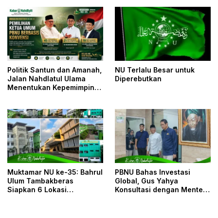
Sambut Muktamirin
Politik Santun dan Amanah,
NU Terlalu Besar untuk
Jalan Nahdlatul Ulama
Diperebutkan
Menentukan Kepemimpinan
PBNU
Muktamar NU ke-35: Bahrul
PBNU Bahas Investasi
Ulum Tambakberas
Global, Gus Yahya
Siapkan 6 Lokasi
Konsultasi dengan Menteri
Penginapan untuk 3.190
Keuangan
Peserta