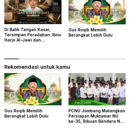
Di Balik Tangan Kasar,
Gus Roqib Memilih
Tersimpan Peradaban: Ibnu
Berangkat Lebih Dulu
Harjo Al-Jawi dan
Kesunyian yang
Menyelamatkan Khazanah
Islam
Rekomendasi untuk kamu
Gus Roqib Memilih
PCNU Jombang Matangkan
Berangkat Lebih Dulu
Persiapan Muktamar NU
ke-35, Ribuan Bendera NU
dan Posko Pelayanan Siap