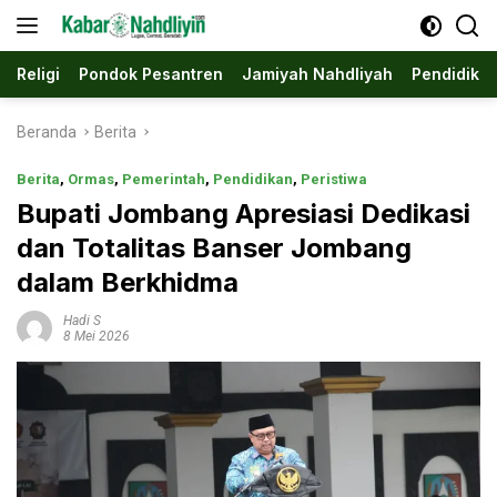
Langsung
ke
konten
Religi
Pondok Pesantren
Jamiyah Nahdliyah
Pendidika
Beranda
Berita
Berita
,
Ormas
,
Pemerintah
,
Pendidikan
,
Peristiwa
Bupati Jombang Apresiasi Dedikasi
dan Totalitas Banser Jombang
dalam Berkhidma
Hadi S
8 Mei 2026