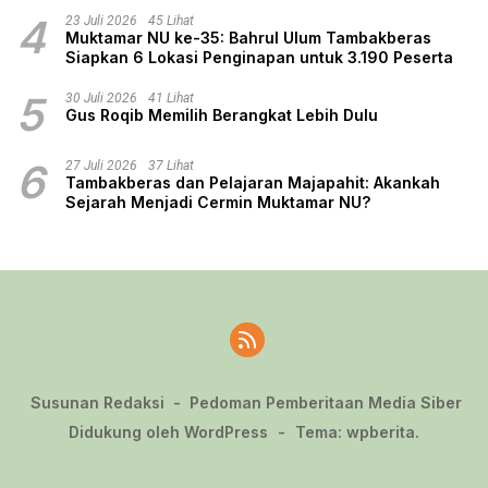
4
23 Juli 2026
45 Lihat
Muktamar NU ke-35: Bahrul Ulum Tambakberas
Siapkan 6 Lokasi Penginapan untuk 3.190 Peserta
5
30 Juli 2026
41 Lihat
Gus Roqib Memilih Berangkat Lebih Dulu
6
27 Juli 2026
37 Lihat
Tambakberas dan Pelajaran Majapahit: Akankah
Sejarah Menjadi Cermin Muktamar NU?
Susunan Redaksi
Pedoman Pemberitaan Media Siber
Didukung oleh WordPress
-
Tema: wpberita.