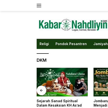
Langsung
ke
konten
Religi
Pondok Pesantren
Jamiyah
DKM
arah Sanad Spiritual
Jombang: Saat Sebuah Kota
lam Kesaksian KH As’ad
Menjadi Ibu Kota Nahdliyin