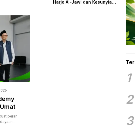
Harjo Al-Jawi dan Kesunyian
Harjo Al-Jawi dan Kesunyian
yang Menyelamatkan
yang Menyelamatkan
Khazanah Islam
Khazanah Islam
Ter
1
2026
2
ademy
 Umat
3
uat peran
rdayaan…