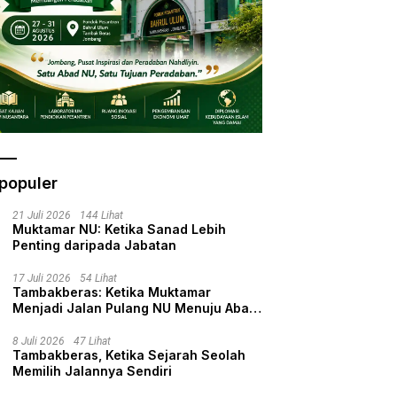
35, Ribuan Bendera NU da
Posko Pelayanan Siap
Sambut Muktamirin
populer
21 Juli 2026
144 Lihat
Muktamar NU: Ketika Sanad Lebih
Penting daripada Jabatan
17 Juli 2026
54 Lihat
Tambakberas: Ketika Muktamar
Menjadi Jalan Pulang NU Menuju Abad
Kedua
8 Juli 2026
47 Lihat
Tambakberas, Ketika Sejarah Seolah
Memilih Jalannya Sendiri