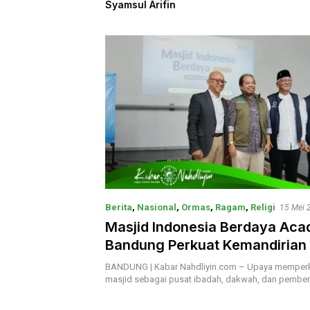
msul Arifin
Berita
,
Nasional
,
Ormas
,
Ragam
,
Religi
15 Mei 
Masjid Indonesia Berdaya Ac
Bandung Perkuat Kemandirian
BANDUNG | Kabar Nahdliyin.com – Upaya memperk
masjid sebagai pusat ibadah, dakwah, dan pembe