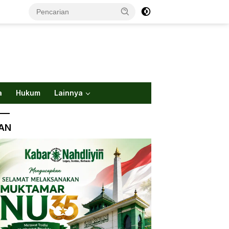
a
Hukum
Lainnya
LAN
Gus Roqib Memilih Berangkat
PCNU Jombang Matangka
Lebih Dulu
Persiapan Muktamar NU k