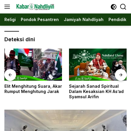
Langsung
ke
konten
Religi
Pondok Pesantren
Jamiyah Nahdliyah
Pendidika
Deteksi dini
Sejarah Sanad Spiritual
Jombang: Saat Sebuah
Dalam Kesaksian KH As’ad
Kota Menjadi Ibu Kota
Syamsul Arifin
Nahdliyin