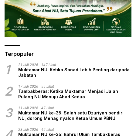
Terpopuler
1
21 Juli 2026
147 Lihat
Muktamar NU: Ketika Sanad Lebih Penting daripada
Jabatan
2
17 Juli 2026
55 Lihat
Tambakberas: Ketika Muktamar Menjadi Jalan
Pulang NU Menuju Abad Kedua
3
11 Juli 2026
47 Lihat
Muktamar NU ke-35. Salah satu Dzuriyah pendiri
NU, dorong Menag nyalon Ketua Umum PBNU
4
23 Juli 2026
45 Lihat
Muktamar NU ke-35: Bahrul Ulum Tambakberas