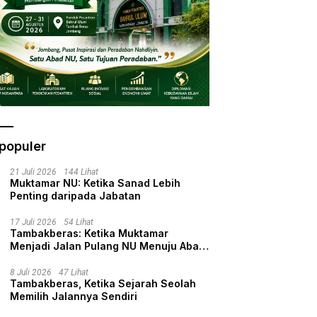
populer
21 Juli 2026
144 Lihat
Muktamar NU: Ketika Sanad Lebih
Penting daripada Jabatan
17 Juli 2026
54 Lihat
Tambakberas: Ketika Muktamar
Menjadi Jalan Pulang NU Menuju Abad
Kedua
8 Juli 2026
47 Lihat
Tambakberas, Ketika Sejarah Seolah
Memilih Jalannya Sendiri