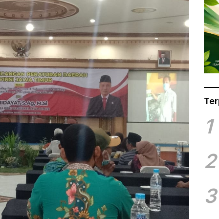
Ter
1
2
3