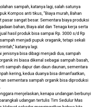
lahan sampah, katanya lagi, salah satunya
puk Kompos anti tikus, “Biaya murah, Bahan
at pasar sangat besar. Sementara biaya produksi
adaan bahan, Biaya alat dan Tenaga kerja serta
ual hasil produk bisa sampai Rp. 3000 s/d Rp
 sampah menjadi pupuk oraganik, tetapi sekali
intah,” katanya lagi.
i jenisnya bisa dibagi menjadi dua, sampah
rganik ini biasa dikenal sebagai sampah basah,
perti sampah dapur dan daun daunan, sementara
pah kering, kedua duanya bisa dimanfaatkan,
inan sementara sampah organik bisa diproduksi
.
lenggara menjelaskan, kenapa undangan berbunyi
barangkali udangan tertulis Tim Sedulur Mas
as Hidayat sekedar mengingatkan bahwa kita