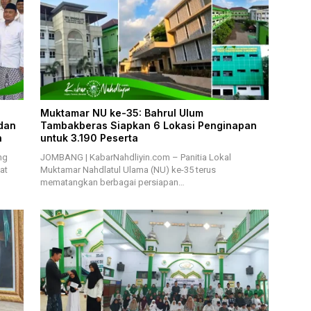
Muktamar NU ke-35: Bahrul Ulum
dan
Tambakberas Siapkan 6 Lokasi Penginapan
n
untuk 3.190 Peserta
ng
JOMBANG | KabarNahdliyin.com – Panitia Lokal
at
Muktamar Nahdlatul Ulama (NU) ke-35 terus
mematangkan berbagai persiapan…