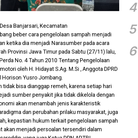
4
5
 Desa Banjarsari, Kecamatan
ang beber cara pengelolaan sampah menjadi
kan ketika dia menjadi Narasumber pada acara
6
ah Provinsi Jawa Timur pada Sabtu (27/11) lalu,
 Perda No. 4 Tahun 2010 Tentang Pengelolaan
otori oleh H. Hidayat S.Ag. M.Si , Anggota DPRD
el Horison Yusro Jombang.
tidak bisa dianggap remeh, karena setiap hari
adi sumber penyakit jika tidak dikelola dengan
onomi akan menambah jenis karakteristik
radigma dan perubahan prilaku masyarakat, juga
ah, kepastian hukum terkait pengelolaan sampah
 akan menjadi persoalan tersendiri dalam
saroddin, yang juga Ketua DPN APTRI.