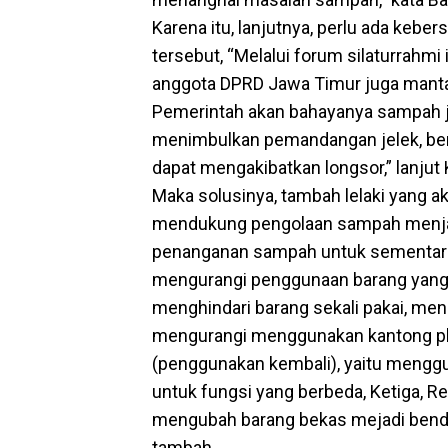
Karena itu, lanjutnya, perlu ada ke
tersebut, “Melalui forum silaturrahmi
anggota DPRD Jawa Timur juga man
Pemerintah akan bahayanya sampah ji
menimbulkan pemandangan jelek, ber
dapat mengakibatkan longsor,” lanjut
Maka solusinya, tambah lelaki yang akr
mendukung pengolaan sampah menjadi
penanganan sampah untuk sementara
mengurangi penggunaan barang yang
menghindari barang sekali pakai, meng
mengurangi menggunakan kantong pla
(penggunakan kembali), yaitu mengg
untuk fungsi yang berbeda, Ketiga, R
mengubah barang bekas mejadi benda l
tambah.