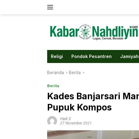
Langsung
ke
konten
Religi
Pondok Pesantren
Jamiyah
Beranda
Berita
Berita
Kades Banjarsari Ma
Pupuk Kompos
Hadi S
27 November 2021