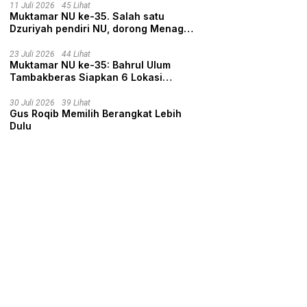
11 Juli 2026
45 Lihat
Muktamar NU ke-35. Salah satu
Dzuriyah pendiri NU, dorong Menag
nyalon Ketua Umum PBNU
23 Juli 2026
44 Lihat
Muktamar NU ke-35: Bahrul Ulum
Tambakberas Siapkan 6 Lokasi
Penginapan untuk 3.190 Peserta
30 Juli 2026
39 Lihat
Gus Roqib Memilih Berangkat Lebih
Dulu