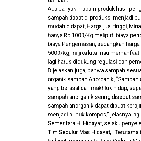
Ada banyak macam produk hasil pengo
sampah dapat di produksi menjadi pu
mudah didapat, Harga jual tinggi, Min
hanya Rp.1000/Kg meliputi biaya peng
biaya Pengemasan, sedangkan harga j
5000/Kg, ini jika kita mau memanfaat
lagi harus didukung regulasi dan pemer
Dijelaskan juga, bahwa sampah sesua
organik sampah Anorganik, “Sampah o
yang berasal dari makhluk hidup, se
sampah anorganik sering disebut sam
sampah anorganik dapat dibuat keraj
menjadi pupuk kompos,” jelasnya lagi
Sementara H. Hidayat, selaku penye
Tim Sedulur Mas Hidayat, “Terutama 
Hidayat, mengapa tertulis Sedulur M