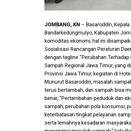
JOMBANG, KN
– Basaroddin, Kepala
Bandarkedungmulyo, Kabupaten Jomb
komoditas ekonomi, hal ini disampai
Sosialisasi Rancangan Peraturan Daer
dengan tagline “Perubahan Terhadap
Sampah Regional Jawa Timur, yang dim
Provinsi Jawa Timur, kegiatan di Hot
Munurut Basaroddin, masalah sampah 
terus bertambah, dan sampah bisa mej
benar, “Pertambahan peduduk dan ek
sampah, perubahan pola konsumsi, pa
keterbatasan tingkat pelayanan samp
serta lemahnya kesadaran masyarakat
menangnai masalah sampah,” kata Ba