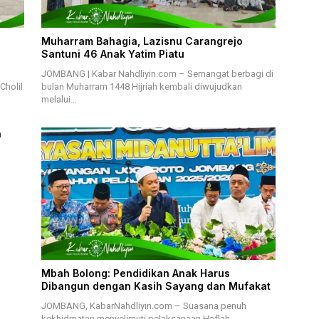
Muharram Bahagia, Lazisnu Carangrejo
Santuni 46 Anak Yatim Piatu
JOMBANG | Kabar Nahdliyin.com – Semangat berbagi di
Cholil
bulan Muharram 1448 Hijriah kembali diwujudkan
melalui…
a
Mbah Bolong: Pendidikan Anak Harus
Dibangun dengan Kasih Sayang dan Mufakat
JOMBANG, KabarNahdliyin.com – Suasana penuh
kekhidmatan menyelimuti pelaksanaan Haflah