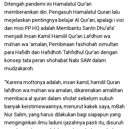
Ditengah pandemi ini Hamalatul Qur’an
memberanikan diri. Pengasuh Hamalatul Quran lalu
mejelaskan pentingnya belajar Al Qur’an, apalagi i visi
dan misi PP HQ adalah Membantu Santri Dhu’afa’
menjadi Insan Kamil Hamilil Qur’an Lafdhon wa
ma’nan wa ‘amalan, Pembinaan fashohah simultan
para Hafidh dan Hafidhoh Tahfidhul Qur’an dengan
konsep tata peran shohabat Nabi SAW dalam
mudzakaroh.
“Karena mottonya adalah, insan kamil, hamilil Quran
lafdhon wa ma’nan wa amalan, dikarenakan amalihan
membaca al quran dalam sholat sebelum subuh
banyak keistimewaannya, menurut kakek saya, mBah
Nur Salim, yang harus dilakukan bagi siapapun yang
menginginkan ilmu laduni ijazahnya pasti itu, disuruh