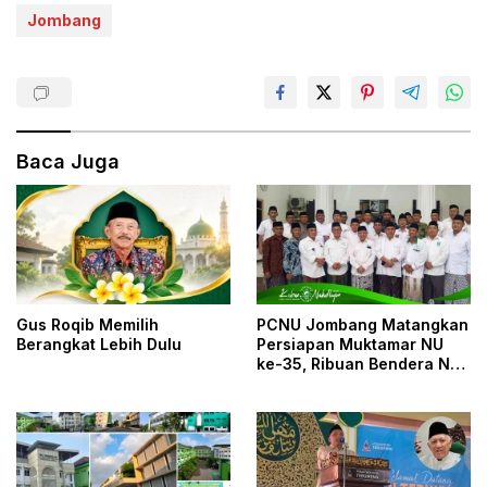
Jombang
Baca Juga
Gus Roqib Memilih
PCNU Jombang Matangkan
Berangkat Lebih Dulu
Persiapan Muktamar NU
ke-35, Ribuan Bendera NU
dan Posko Pelayanan Siap
Sambut Muktamirin