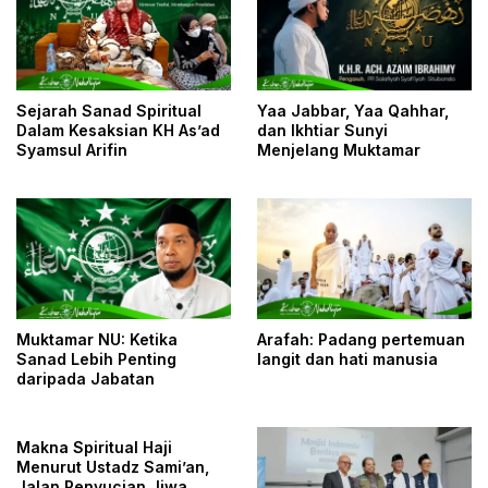
Sejarah Sanad Spiritual
Yaa Jabbar, Yaa Qahhar,
Dalam Kesaksian KH As’ad
dan Ikhtiar Sunyi
Syamsul Arifin
Menjelang Muktamar
Muktamar NU: Ketika
Arafah: Padang pertemuan
Sanad Lebih Penting
langit dan hati manusia
daripada Jabatan
Makna Spiritual Haji
Menurut Ustadz Sami’an,
Jalan Penyucian Jiwa