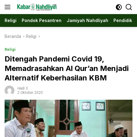
Langsung
ke
konten
Religi
Pondok Pesantren
Jamiyah Nahdliyah
Pendidika
Beranda
Religi
Religi
Ditengah Pandemi Covid 19,
Memadrasahkan Al Qur’an Menjadi
Alternatif Keberhasilan KBM
Hadi S
2 Oktober 2020