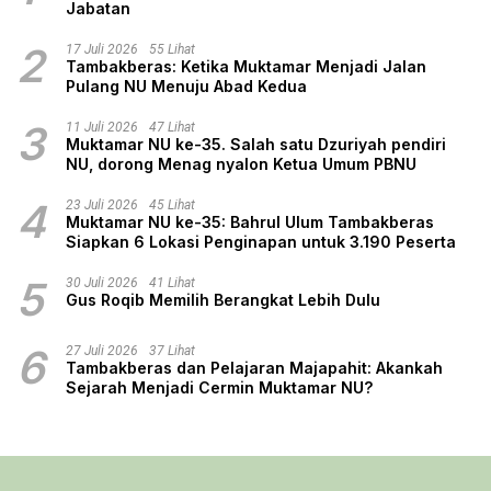
Jabatan
2
17 Juli 2026
55 Lihat
Tambakberas: Ketika Muktamar Menjadi Jalan
Pulang NU Menuju Abad Kedua
3
11 Juli 2026
47 Lihat
Muktamar NU ke-35. Salah satu Dzuriyah pendiri
NU, dorong Menag nyalon Ketua Umum PBNU
4
23 Juli 2026
45 Lihat
Muktamar NU ke-35: Bahrul Ulum Tambakberas
Siapkan 6 Lokasi Penginapan untuk 3.190 Peserta
5
30 Juli 2026
41 Lihat
Gus Roqib Memilih Berangkat Lebih Dulu
6
27 Juli 2026
37 Lihat
Tambakberas dan Pelajaran Majapahit: Akankah
Sejarah Menjadi Cermin Muktamar NU?