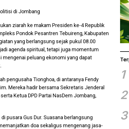
litisi di Jombang
kan ziarah ke makam Presiden ke-4 Republik
ompleks Pondok Pesantren Tebuireng, Kabupaten
giatan yang berlangsung sejak pukul 08.00
jadi agenda spiritual, tetapi juga momentum
usi mengenai peluang ekonomi yang dapat
Ter
.
1
lah pengusaha Tionghoa, di antaranya Fendy
m. Mereka hadir bersama Sekretaris Jenderal
2
 serta Ketua DPD Partai NasDem Jombang,
3
 di pusara Gus Dur. Suasana berlangsung
h memanjatkan doa sekaligus mengenang jasa-