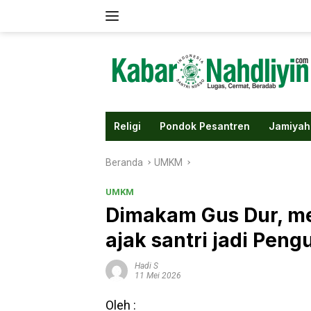
Langsung
ke
konten
Religi
Pondok Pesantren
Jamiyah
Beranda
UMKM
UMKM
Dimakam Gus Dur, m
ajak santri jadi Pen
Hadi S
11 Mei 2026
Oleh :