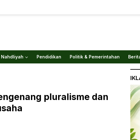
 Nahdliyah
Pendidikan
Politik & Pemerintahan
Berit
IK
engenang pluralisme dan
gusaha