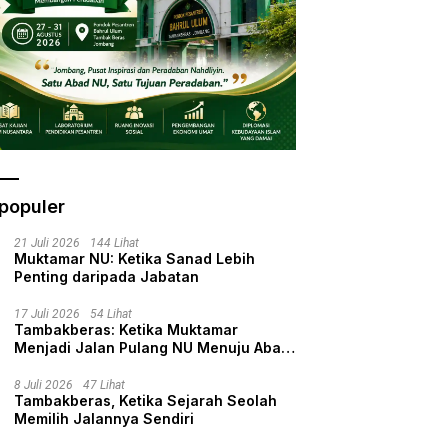
populer
21 Juli 2026
144 Lihat
Muktamar NU: Ketika Sanad Lebih
Penting daripada Jabatan
17 Juli 2026
54 Lihat
Tambakberas: Ketika Muktamar
Menjadi Jalan Pulang NU Menuju Abad
Kedua
8 Juli 2026
47 Lihat
Tambakberas, Ketika Sejarah Seolah
Memilih Jalannya Sendiri