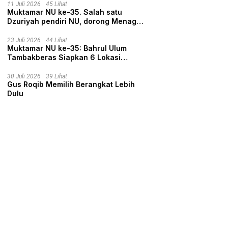
11 Juli 2026
45 Lihat
Muktamar NU ke-35. Salah satu
Dzuriyah pendiri NU, dorong Menag
nyalon Ketua Umum PBNU
23 Juli 2026
44 Lihat
Muktamar NU ke-35: Bahrul Ulum
Tambakberas Siapkan 6 Lokasi
Penginapan untuk 3.190 Peserta
30 Juli 2026
39 Lihat
Gus Roqib Memilih Berangkat Lebih
Dulu