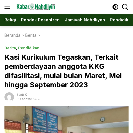
Langsung
ke
konten
Religi
Pondok Pesantren
Jamiyah Nahdliyah
Pendidika
Beranda
Berita
Berita
,
Pendidikan
Kasi Kurikulum Tegaskan, Terkait
pemberdayaan anggota KKG
difasilitasi, mulai bulan Maret, Mei
hingga September 2023
Hadi S
1 Februari 2023