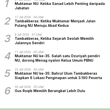
1
Muktamar NU: Ketika Sanad Lebih Penting daripada
Jabatan
2
17 Juli 2026
54 Lihat
Tambakberas: Ketika Muktamar Menjadi Jalan
Pulang NU Menuju Abad Kedua
3
8 Juli 2026
47 Lihat
Tambakberas, Ketika Sejarah Seolah Memilih
Jalannya Sendiri
4
11 Juli 2026
45 Lihat
Muktamar NU ke-35. Salah satu Dzuriyah pendiri
NU, dorong Menag nyalon Ketua Umum PBNU
5
23 Juli 2026
44 Lihat
Muktamar NU ke-35: Bahrul Ulum Tambakberas
Siapkan 6 Lokasi Penginapan untuk 3.190 Peserta
6
30 Juli 2026
39 Lihat
Gus Roqib Memilih Berangkat Lebih Dulu