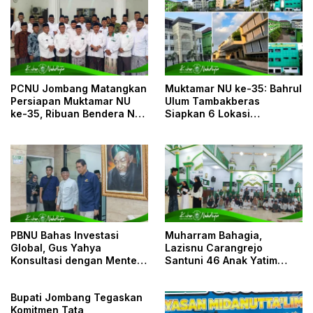
PCNU Jombang Matangkan
Muktamar NU ke-35: Bahrul
Persiapan Muktamar NU
Ulum Tambakberas
ke-35, Ribuan Bendera NU
Siapkan 6 Lokasi
dan Posko Pelayanan Siap
Penginapan untuk 3.190
Sambut Muktamirin
Peserta
PBNU Bahas Investasi
Muharram Bahagia,
Global, Gus Yahya
Lazisnu Carangrejo
Konsultasi dengan Menteri
Santuni 46 Anak Yatim
Keuangan
Piatu
Bupati Jombang Tegaskan
Komitmen Tata