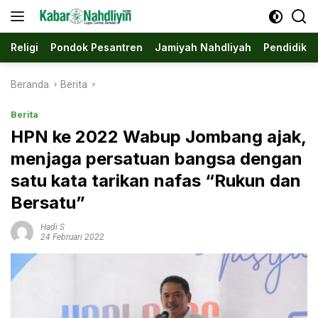
Langsung
ke
konten
Religi
Pondok Pesantren
Jamiyah Nahdliyah
Pendidika
Beranda
Berita
Berita
HPN ke 2022 Wabup Jombang ajak,
menjaga persatuan bangsa dengan
satu kata tarikan nafas “Rukun dan
Bersatu”
Hadi S
24 Februari 2022