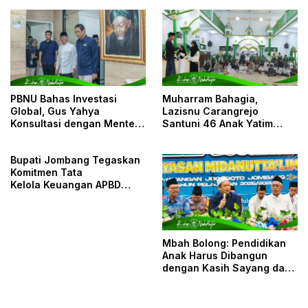
Sambut Muktamirin
Peserta
PBNU Bahas Investasi
Muharram Bahagia,
Global, Gus Yahya
Lazisnu Carangrejo
Konsultasi dengan Menteri
Santuni 46 Anak Yatim
Keuangan
Piatu
Bupati Jombang Tegaskan
Komitmen Tata
Kelola Keuangan APBD
Transparan
Mbah Bolong: Pendidikan
Anak Harus Dibangun
dengan Kasih Sayang dan
Mufakat