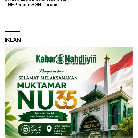
TNI–Pemda–SGN Tanam
Tebu Perdana di Lahan
Kodim
IKLAN