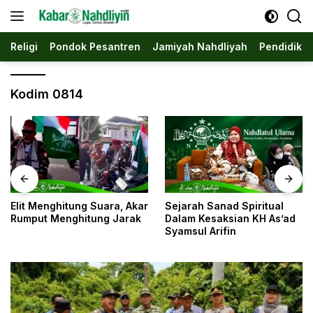
Langsung
ke
konten
Religi
Pondok Pesantren
Jamiyah Nahdliyah
Pendidika
Kodim 0814
Sejarah Sanad Spiritual
Jombang: Saat Sebuah
Dalam Kesaksian KH As’ad
Kota Menjadi Ibu Kota
Syamsul Arifin
Nahdliyin