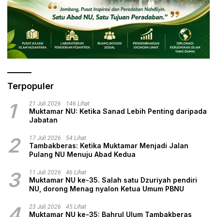
Terpopuler
1
21 Juli 2026
146 Lihat
Muktamar NU: Ketika Sanad Lebih Penting daripada
Jabatan
2
17 Juli 2026
54 Lihat
Tambakberas: Ketika Muktamar Menjadi Jalan
Pulang NU Menuju Abad Kedua
3
11 Juli 2026
46 Lihat
Muktamar NU ke-35. Salah satu Dzuriyah pendiri
NU, dorong Menag nyalon Ketua Umum PBNU
4
23 Juli 2026
45 Lihat
Muktamar NU ke-35: Bahrul Ulum Tambakberas