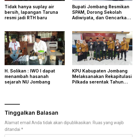
Tidak hanya suplay air
Bupati Jombang Resmikan
bersih, lapangan Taruna
SPAM, Dorong Sekolah
resmi jadi RTH baru
Adiwiyata, dan Gencarkan
Perlindungan Pekerja
H. Solikan : IWO I dapat
KPU Kabupaten Jombang
menambah hasanah
Melaksanakan Rekapitulasi
sejarah NU Jombang
Pilkada serentak Tahun
2024 hanya dalam waktu
Sehari
Tinggalkan Balasan
Alamat email Anda tidak akan dipublikasikan.
Ruas yang wajib
ditandai
*