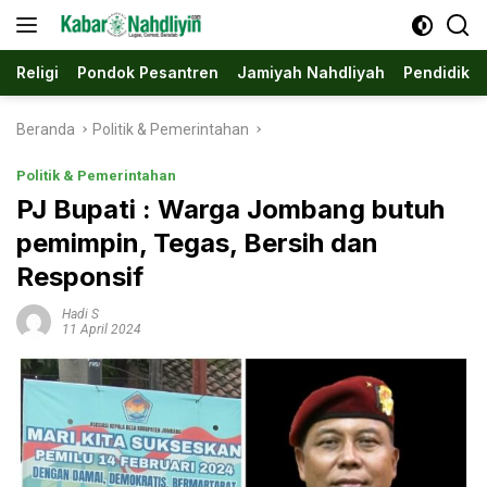
Langsung
ke
konten
Religi
Pondok Pesantren
Jamiyah Nahdliyah
Pendidika
Beranda
Politik & Pemerintahan
Politik & Pemerintahan
PJ Bupati : Warga Jombang butuh
pemimpin, Tegas, Bersih dan
Responsif
Hadi S
11 April 2024