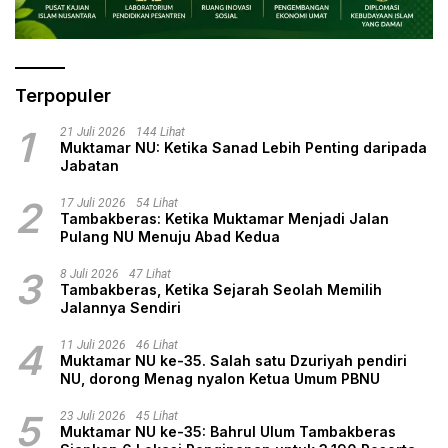
Terpopuler
1
21 Juli 2026
144 Lihat
Muktamar NU: Ketika Sanad Lebih Penting daripada
Jabatan
2
17 Juli 2026
54 Lihat
Tambakberas: Ketika Muktamar Menjadi Jalan
Pulang NU Menuju Abad Kedua
3
8 Juli 2026
47 Lihat
Tambakberas, Ketika Sejarah Seolah Memilih
Jalannya Sendiri
4
11 Juli 2026
46 Lihat
Muktamar NU ke-35. Salah satu Dzuriyah pendiri
NU, dorong Menag nyalon Ketua Umum PBNU
5
23 Juli 2026
45 Lihat
Muktamar NU ke-35: Bahrul Ulum Tambakberas