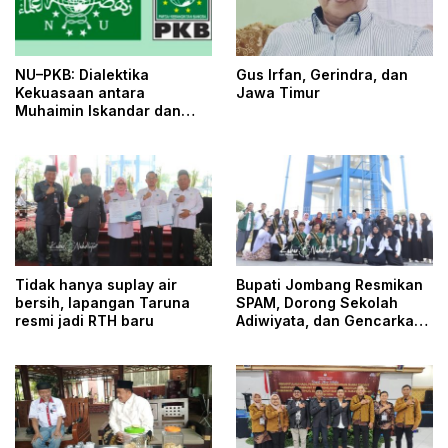
NU–PKB: Dialektika
Gus Irfan, Gerindra, dan
Kekuasaan antara
Jawa Timur
Muhaimin Iskandar dan
Yahya Cholil Staquf
Tidak hanya suplay air
Bupati Jombang Resmikan
bersih, lapangan Taruna
SPAM, Dorong Sekolah
resmi jadi RTH baru
Adiwiyata, dan Gencarkan
Perlindungan Pekerja