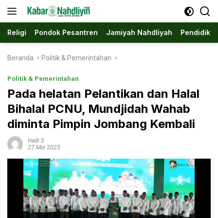
Langsung
ke
konten
Religi
Pondok Pesantren
Jamiyah Nahdliyah
Pendidika
Beranda
Politik & Pemerintahan
Politik & Pemerintahan
Pada helatan Pelantikan dan Halal
Bihalal PCNU, Mundjidah Wahab
diminta Pimpin Jombang Kembali
Hadi S
27 Mei 2023